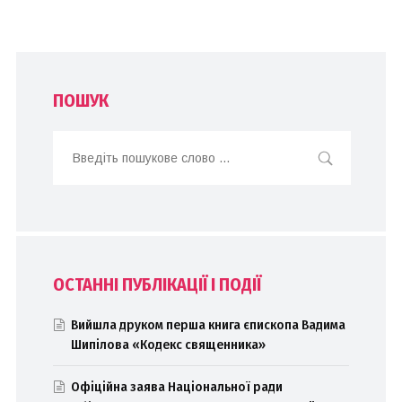
ПОШУК
ОСТАННІ ПУБЛІКАЦІЇ І ПОДІЇ
Вийшла друком перша книга єпископа Вадима
Шипілова «Кодекс священника»
Офіційна заява Національної ради