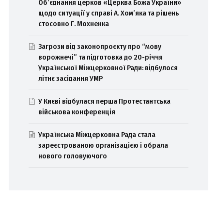
Об’єднання церков «Церква Божа України»
щодо ситуації у справі А. Хом’яка та рішень
стосовно Г. Мохненка
Загрози від законопроєкту про “мову
ворожнечі” та підготовка до 20-річчя
Української Міжцерковної Ради: відбулося
літнє засідання УМР
У Києві відбулася перша Протестантська
військова конференція
Українська Міжцерковна Рада стала
зареєстрованою організацією і обрала
нового головуючого