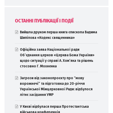
ОСТАННІ ПУБЛІКАЦІЇ І ПОДІЇ
Вийшла друком перша книга єпископа Вадима
Шипілова «Кодекс священника»
Офіційна заява Національної ради
Об’єднання церков «Церква Божа України»
щодо ситуації у справі А. Хом’яка та рішень
стосовно Г. Мохненка
Загрози від законопроєкту про “мову
ворожнечі” та підготовка до 20-річчя
Української Міжцерковної Ради: відбулося
літнє засідання УМР
У Києві відбулася перша Протестантська
військова конференція