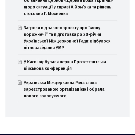
Об’єднання церков «Церква Божа України»
щодо ситуації у справі А. Хом’яка та рішень
стосовно Г. Мохненка
Загрози від законопроєкту про “мову
ворожнечі” та підготовка до 20-річчя
Української Міжцерковної Ради: відбулося
літнє засідання УМР
У Києві відбулася перша Протестантська
військова конференція
Українська Міжцерковна Рада стала
зареєстрованою організацією і обрала
нового головуючого