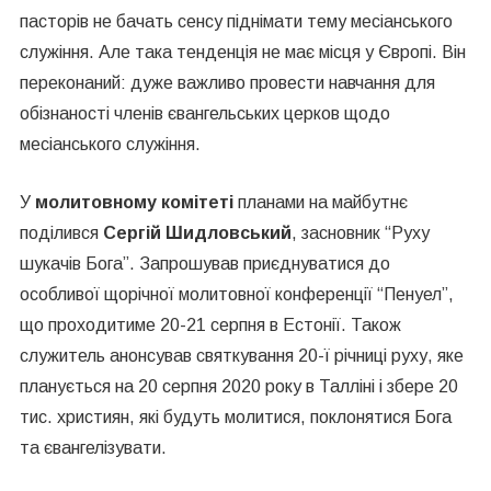
пасторів не бачать сенсу піднімати тему месіанського
служіння. Але така тенденція не має місця у Європі. Він
переконаний: дуже важливо провести навчання для
обізнаності членів євангельських церков щодо
месіанського служіння.
У
молитовному комітеті
планами на майбутнє
поділився
Сергій
Шидловський
, засновник “Руху
шукачів Бога”. Запрошував приєднуватися до
особливої щорічної молитовної конференції “
Пенуел
”,
що проходитиме
20
-21 серпня в Естонії. Також
служитель анонсував святкування 20-ї річниці руху, яке
планується на 20 серпня 2020 року в
Талліні
і
збере
20
тис. християн, які
будуть молитися, поклонятися Бога
та є
вангелізувати
.