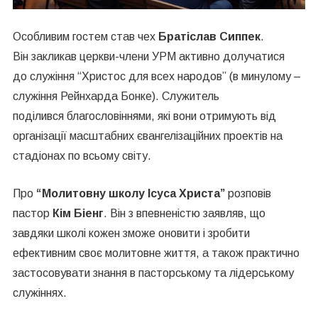
Особливим гостем став чех
Братіслав Сиппек
.
Він
закликав церкви-члени УРМ активно долучатися
до
служіння “Христос для
всех
народов
” (в минулому –
служіння
Рейнхарда
Бонке
). Служитель
поділився
благословіннями
, які вони отримують від
організації масштабних
євангелізаційних
проектів на
стадіонах по всьому світу.
Про
“Молитовну школу Ісуса Христа”
розповів
пастор
Кім
Біенг
. Він з впевненістю заявляв, що
завдяки школі кожен зможе оновити і зробити
ефективним своє молитовне життя, а також практично
застосовувати знання в пасторському та лідерському
служіннях.