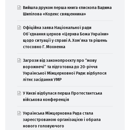
Вийшла друком перша книга єпископа Вадима
Шипілова «Кодекс священника»
Офіційна заява Національної ради
Об’єднання церков «Церква Божа України»
щодо ситуації у справі А. Хом’яка та рішень
стосовно Г. Мохненка
Загрози від законопроєкту про “мову
ворожнечі” та підготовка до 20-річчя
Української Міжцерковної Ради: відбулося
літнє засідання УМР
У Києві відбулася перша Протестантська
військова конференція
Українська Міжцерковна Рада стала
зареєстрованою організацією і обрала
нового головуючого