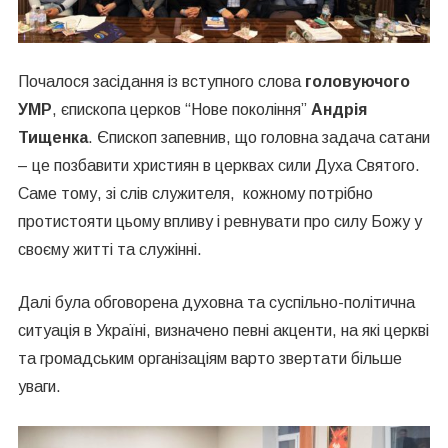
Почалося засідання із вступного слова
головуючого
УМР
, єпископа церков “Нове покоління”
Андрія
Тищенка
. Єпископ запевнив, що головна задача сатани
– це позбавити християн в церквах сили Духа Святого.
Саме тому, зі слів служителя, кожному потрібно
протистояти цьому впливу і ревнувати про силу Божу у
своєму житті та служінні.
Далі була обговорена духовна та суспільно-політична
ситуація в Україні, визначено певні акценти, на які церкві
та громадським організаціям варто звертати більше
уваги.