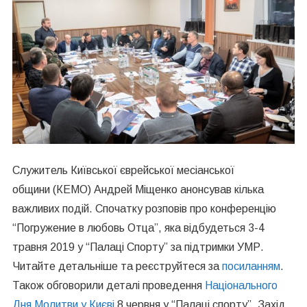
Служитель Київської єврейської месіанської
общини
(КЕМО)
Андрей
Міщенко анонсував кілька
важливих подій. Спочатку розповів про конференцію
“Погружение в л
юбовь
Отца
”, яка відбудеться 3-4
травня 2019 у “Палаці Спорту” за підтримки УМР.
Читайте детальніше та реєструйтеся за
посиланням
.
Також обговорили деталі проведення
Національного
Дня Молитви у Києві
8 червня у “Палаці спорту”. Захід,