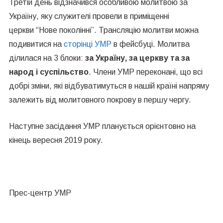
Третій день відзначився особливою молитвою за
Україну, яку служителі провели
в приміщенні
церкви
“Нове
поколінні”. Трансляцію молитви можна
подивитися на
сторінці УМР
в фейсбуці. Молитва
ділилася на 3 блоки:
за Україну, за церкву та за
народ і суспільство
. Члени УМР переконані, що всі
добрі зміни, які відбуватимуться в нашій країні напряму
залежить від молитовного покрову в першу чергу.
Наступне засідання УМР планується орієнтовно на
кінець вересня 2019 року.
Прес-центр УМР