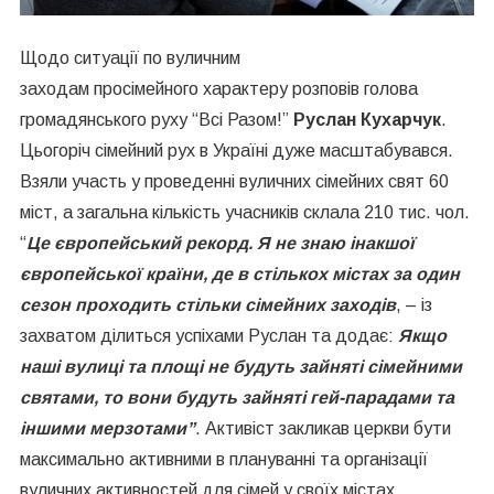
Щодо ситуації по вуличним
заходам
просімейного
характеру розповів голова
громадянського руху “Всі Разом!”
Руслан Кухарчук
.
Цьогоріч сімейний рух в Україні дуже масштабувався.
Взяли участь у проведенні вуличних сімейних свят 60
міст, а загальна кількість учасників склала 210 тис.
чол
.
“
Це європейський рекорд. Я не знаю інакшої
європейської країни, де в стількох містах за один
сезон проходить стільки сімейних заходів
, – із
захватом ділиться успіхами Руслан та додає:
Якщо
наші вулиці
та
пло
щ
і не будуть зайняті сімейними
святами, то вони будуть зайняті гей-парадами та
іншими
мерзотами
”
. Активіст закликав церкви бути
максимально активними в плануванні та організації
вуличних
активностей
для сімей у своїх містах.