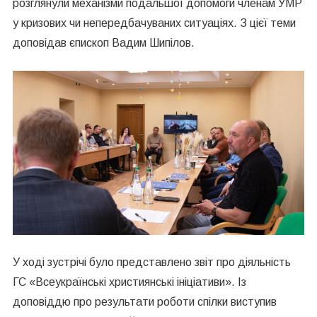
розглянули механізми подальшої допомоги членам УМР
у кризових чи непередбачуваних ситуаціях. З цієї теми
доповідав єпископ Вадим Шипілов.
У ході зустрічі було представлено звіт про діяльність
ГС «Всеукраїнські християнські ініціативи». Із
доповіддю про результати роботи спілки виступив