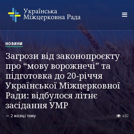
НОВИНИ
Загрози від законопроєкту
про “мову ворожнечі” та
підготовка до 20-річчя
Української Міжцерковної
Ради: відбулося літнє
засідання УМР
—
2 місяці тому
482