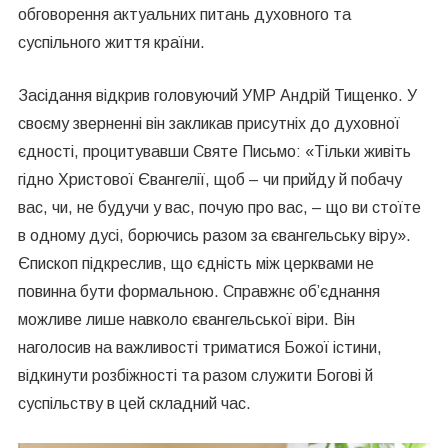
обговорення актуальних питань духовного та
суспільного життя країни.
Засідання відкрив головуючий УМР Андрій Тищенко. У
своєму зверненні він закликав присутніх до духовної
єдності, процитувавши Святе Письмо: «Тільки живіть
гідно Христової Євангелії, щоб – чи прийду й побачу
вас, чи, не будучи у вас, почую про вас, – що ви стоїте
в одному дусі, борючись разом за євангельську віру».
Єпископ підкреслив, що єдність між церквами не
повинна бути формальною. Справжнє об’єднання
можливе лише навколо євангельської віри. Він
наголосив на важливості триматися Божої істини,
відкинути розбіжності та разом служити Богові й
суспільству в цей складний час.