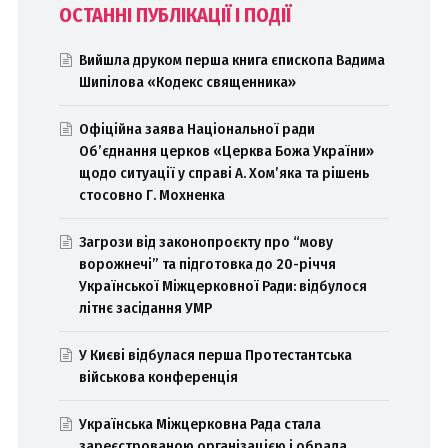
ОСТАННІ ПУБЛІКАЦІЇ І ПОДІЇ
Вийшла друком перша книга єпископа Вадима
Шипілова «Кодекс священника»
Офіційна заява Національної ради
Об’єднання церков «Церква Божа України»
щодо ситуації у справі А. Хом’яка та рішень
стосовно Г. Мохненка
Загрози від законопроєкту про “мову
ворожнечі” та підготовка до 20-річчя
Української Міжцерковної Ради: відбулося
літнє засідання УМР
У Києві відбулася перша Протестантська
військова конференція
Українська Міжцерковна Рада стала
зареєстрованою організацією і обрала