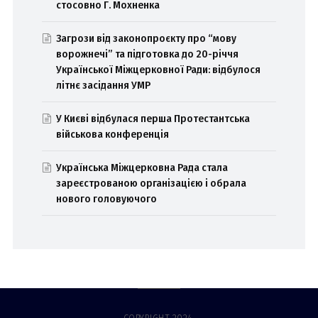
стосовно Г. Мохненка
Загрози від законопроєкту про “мову
ворожнечі” та підготовка до 20-річчя
Української Міжцерковної Ради: відбулося
літнє засідання УМР
У Києві відбулася перша Протестантська
військова конференція
Українська Міжцерковна Рада стала
зареєстрованою організацією і обрала
нового головуючого