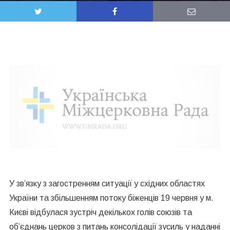
У зв’язку з загостренням ситуації у східних областях
України та збільшенням потоку біженців 19 червня у м.
Києві відбулася зустріч декількох голів союзів та
об’єднань церков з питань консолідації зусиль у наданні