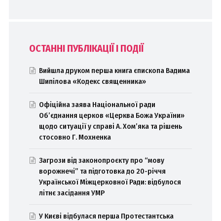
ОСТАННІ ПУБЛІКАЦІЇ І ПОДІЇ
Вийшла друком перша книга єпископа Вадима
Шипілова «Кодекс священника»
Офіційна заява Національної ради
Об’єднання церков «Церква Божа України»
щодо ситуації у справі А. Хом’яка та рішень
стосовно Г. Мохненка
Загрози від законопроєкту про “мову
ворожнечі” та підготовка до 20-річчя
Української Міжцерковної Ради: відбулося
літнє засідання УМР
У Києві відбулася перша Протестантська