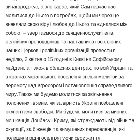
винагороджує, а зло карає, який Сам навчає нас
молитися до Нього в потребах, щоби ми через це
виявляли свою віру і любов до Нього та єдналися між
собою, – звертаємося до священнослужителів,
релігійних проповідників та наставників і всіх вірних
наших Церков і релігійних організацій провести в
неділю, 2 квітня о 15 годині в Києві на Софійському
майдані, а також в обласних центрах, по всій Україні та
в країнах українського поселення спільні молитви за
перемогу над агресором і встановлення справедливого
миру.
Також ми будемо молитися за звільнення
полонених і в’язнів, які за вірність Україні позбавлені
окупантами свободи. Ми будемо молитися за мирних
мешканців Донбасу і Криму, які страждають від війни та
окупації, за біженців та вимушених переселенців, які
полишили рідні оселі рятуючи своє життя.