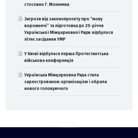
стосовно Г. Мохненка
Загрози від законопроєкту про “мову
ворожнечі” та підготовка до 20-річчя
Української Міжцерковної Ради: відбулося
літнє засідання УМР
У Києві відбулася перша Протестантська
військова конференція
Українська Міжцерковна Рада стала
зареєстрованою організацією і обрала
нового головуючого